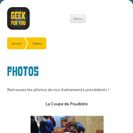
Aller
Menu
au
contenu
Accueil
Photos
Photos
Retrouvez les photos de nos événements précédents !
La Coupe de Poudloire