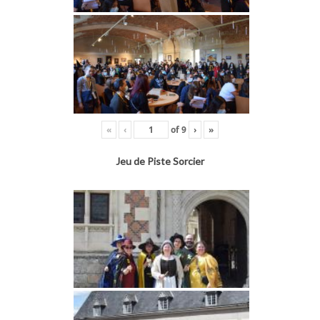
«
‹
of
9
›
»
Jeu de Piste Sorcier