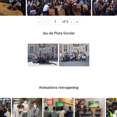
«
‹
of
9
›
»
Jeu de Piste Sorcier
Animations retrogaming