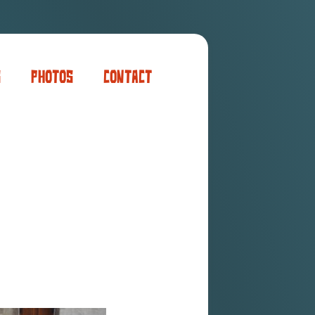
s
Photos
Contact
er
ogaming