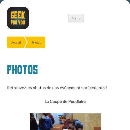
Aller
Menu
au
contenu
Accueil
Photos
Photos
Retrouvez les photos de nos événements précédents !
La Coupe de Poudloire