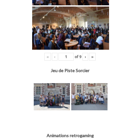
«
‹
of
9
›
»
Jeu de Piste Sorcier
Animations retrogaming