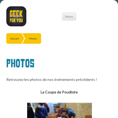
Aller
Menu
au
contenu
Accueil
Photos
Photos
Retrouvez les photos de nos événements précédents !
La Coupe de Poudloire