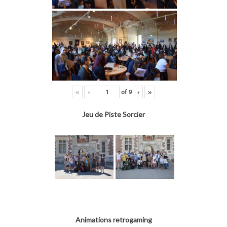
«
‹
of
9
›
»
Jeu de Piste Sorcier
Animations retrogaming