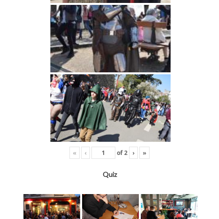
«
‹
of
2
›
»
Quiz