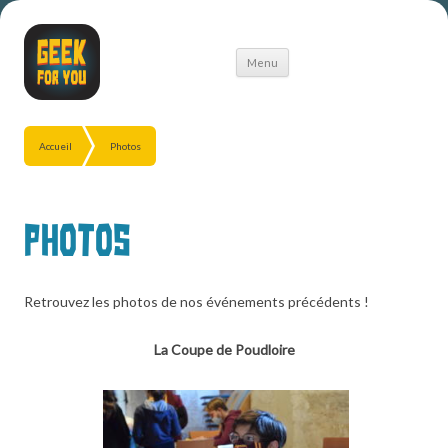
Aller
Menu
au
contenu
Accueil
Photos
Photos
Retrouvez les photos de nos événements précédents !
La Coupe de Poudloire