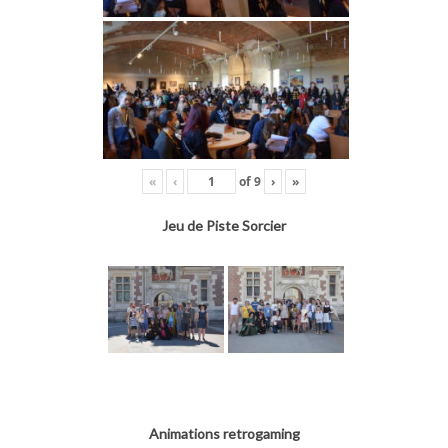
«
‹
of
9
›
»
Jeu de Piste Sorcier
Animations retrogaming