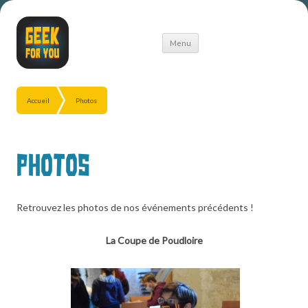
Aller
Menu
au
contenu
Accueil
Photos
Photos
Retrouvez les photos de nos événements précédents !
La Coupe de Poudloire