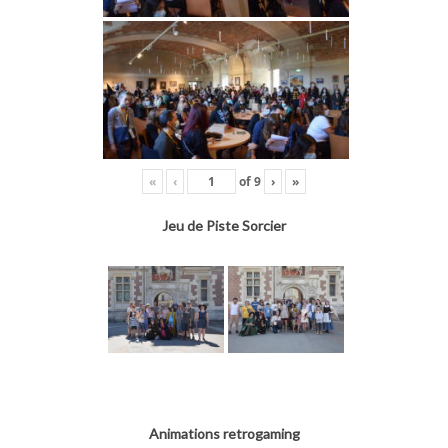
«
‹
of
9
›
»
Jeu de Piste Sorcier
Animations retrogaming