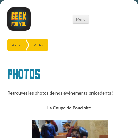
Aller
Menu
au
contenu
Accueil
Photos
Photos
Retrouvez les photos de nos événements précédents !
La Coupe de Poudloire