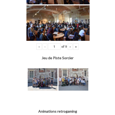
«
‹
of
9
›
»
Jeu de Piste Sorcier
Animations retrogaming