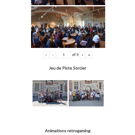
«
‹
of
9
›
»
Jeu de Piste Sorcier
Animations retrogaming