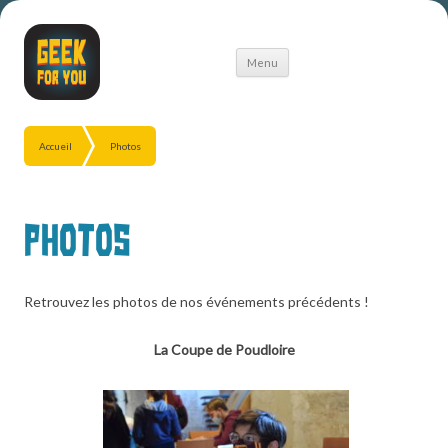
Aller
Menu
au
contenu
Accueil
Photos
Photos
Retrouvez les photos de nos événements précédents !
La Coupe de Poudloire