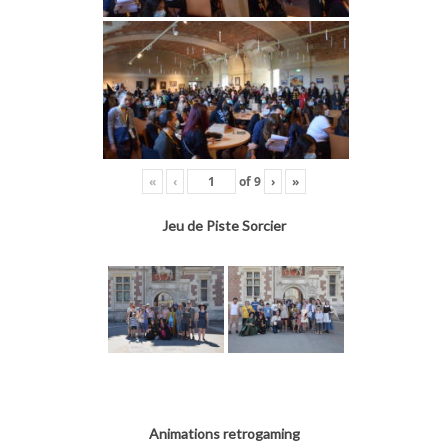
«
‹
of
9
›
»
Jeu de Piste Sorcier
Animations retrogaming