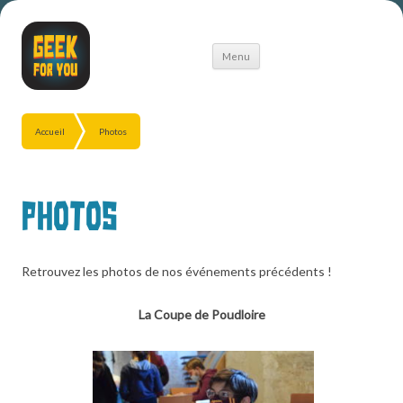
Aller
Menu
au
contenu
Accueil
Photos
Photos
Retrouvez les photos de nos événements précédents !
La Coupe de Poudloire