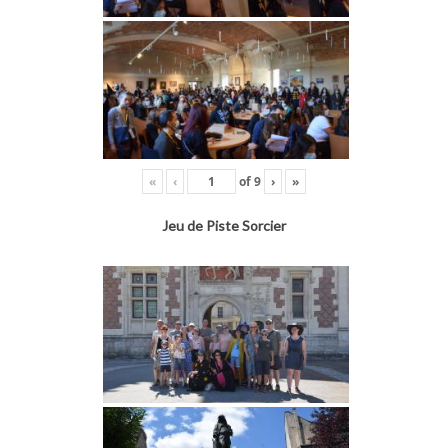
«
‹
of
9
›
»
Jeu de Piste Sorcier