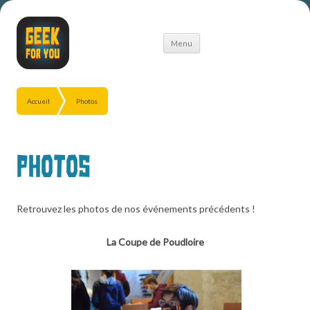
Aller
Menu
au
contenu
Accueil
Photos
Photos
Retrouvez les photos de nos événements précédents !
La Coupe de Poudloire