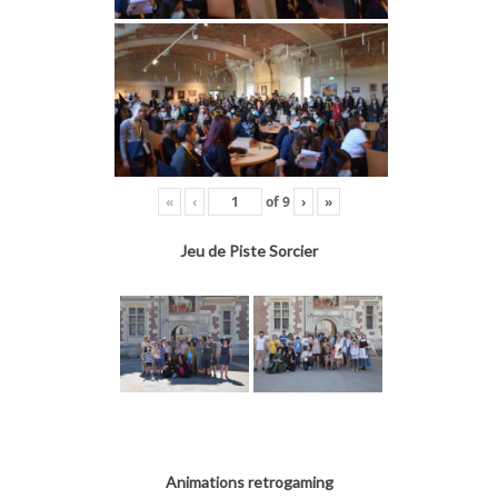
«
‹
of
9
›
»
Jeu de Piste Sorcier
Animations retrogaming