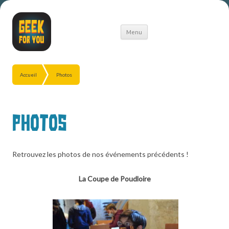
Aller
Menu
au
contenu
Accueil
Photos
Photos
Retrouvez les photos de nos événements précédents !
La Coupe de Poudloire