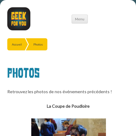
Aller
Menu
au
contenu
Accueil
Photos
Photos
Retrouvez les photos de nos événements précédents !
La Coupe de Poudloire