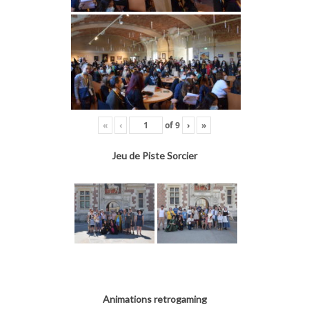
«
‹
of
9
›
»
Jeu de Piste Sorcier
Animations retrogaming