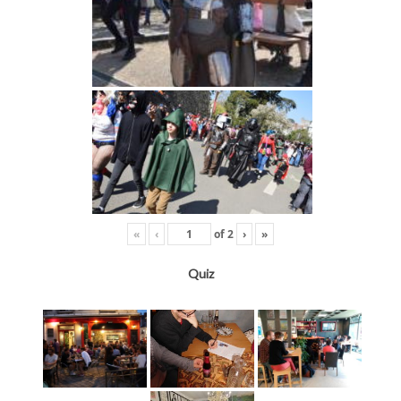
«
‹
of
2
›
»
Quiz