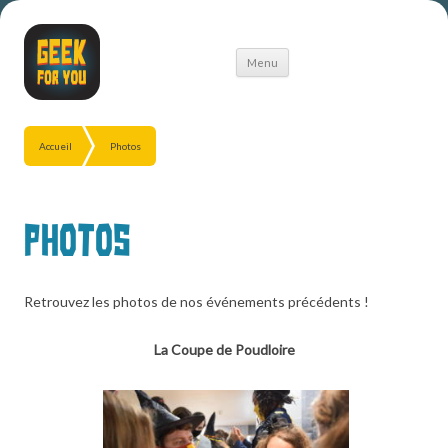
Aller
Menu
au
contenu
Accueil
Photos
Photos
Retrouvez les photos de nos événements précédents !
La Coupe de Poudloire